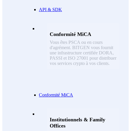
API & SDK
Conformité MiCA
Vous êtes PSCA ou en cours
d'agrément. BITGEN vous fournit
une infrastructure certifiée DORA,
PASSI et ISO 27001 pour distribuer
vos services crypto à vos clients.
Conformité MiCA
Institutionnels & Family
Offices