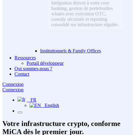
Intégration directe à votre core
banking, gestion de portefeuilles
whales avec exécution OTC,
custody sécurisée et reporting
consolidé sur infrastructure régulée.
Institutionnels & Family Offices
Ressources
Portail développeur
Qui sommes-nous ?
Contact
Connexion
Connexion
FR
English
Votre infrastructure crypto, conforme
MiCA
dès le premier jour.